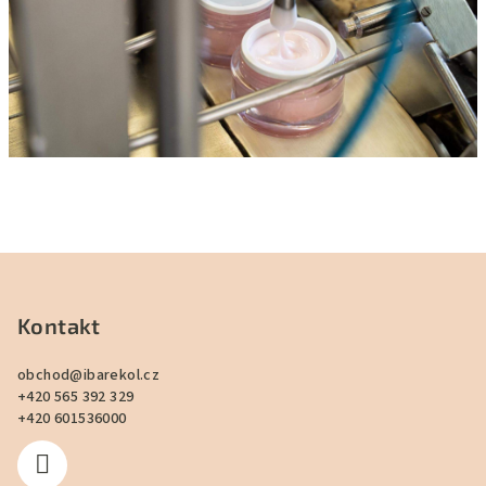
Z
á
p
Kontakt
a
obchod
@
ibarekol.cz
t
+420 565 392 329
í
+420 601536000