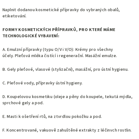
Naplnit dodanou kosmetické přípravky do vybraných obalů,
etiketování.
FORMY KOSMETICKÝCH PŘÍPRAVKŮ, PRO KTERÉ MÁME
TECHNOLOGICKÉ VYBAVENÍ:
A. Emulzní přípravky (typu O/V i V/O):
Krémy pro všechny
účely.
Pleťová mléka čistící i regenerační.
Masážní emulze.
B. Gely pleťové, vlasové (stylizační), masážní, pro ústní hygienu.
C. Pleťové vody, přípravky ústní hygieny.
D. Koupelovou kosmetiku (oleje a pěny do koupele, tekutá mýdla,
sprchové gely a pod.
E. Masti k ošetření rtů, na ztvrdlou pokožku a pod.
F. Koncentrované, vakuově zahuštěné extrakty z léčinvch rostlin.