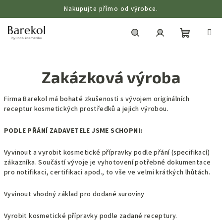
Přejít
Nakupujte přímo od výrobce.
na
obsah
Nákupní
Hledat
Přihlášení
Zakázková výroba
košík
Firma Barekol má bohaté zkušenosti s vývojem originálních
receptur kosmetických prostředků a jejich výrobou.
PODLE PŘÁNÍ ZADAVETELE JSME SCHOPNI:
Vyvinout a vyrobit kosmetické přípravky podle přání (specifikací)
zákazníka. Součástí
vývoje je vyhotovení potřebné dokumentace
pro notifikaci, certifikaci apod., to vše ve
velmi krátkých lhůtách.
Vyvinout vhodný základ pro dodané suroviny
Vyrobit kosmetické přípravky podle zadané receptury.