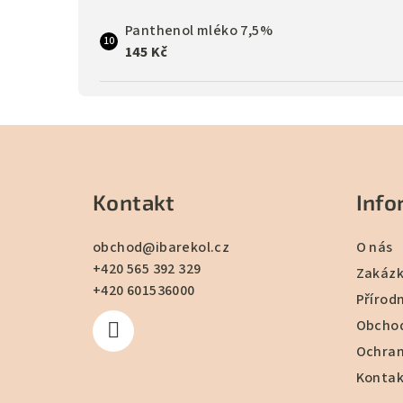
Panthenol mléko 7,5%
145 Kč
Z
á
Kontakt
Info
p
a
obchod
@
ibarekol.cz
O nás
+420 565 392 329
t
Zakázk
+420 601536000
Přírod
í
Obchod
Ochran
Kontak