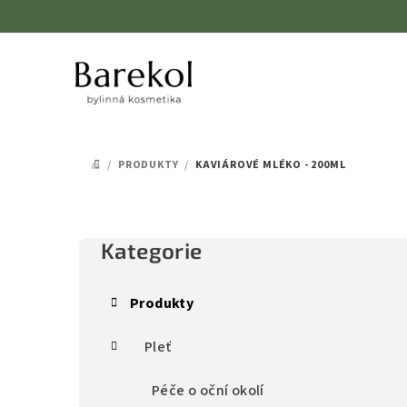
Přejít
na
obsah
/
PRODUKTY
/
KAVIÁROVÉ MLÉKO - 200ML
DOMŮ
P
o
Kategorie
Přeskočit
kategorie
s
Produkty
t
Pleť
r
a
Péče o oční okolí