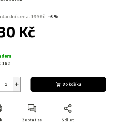
ndardní cena:
139 Kč
–6 %
30 Kč
zdiček.
ná
a:
adem
:
162
+
Do košíku
sk
Zeptat se
Sdílet