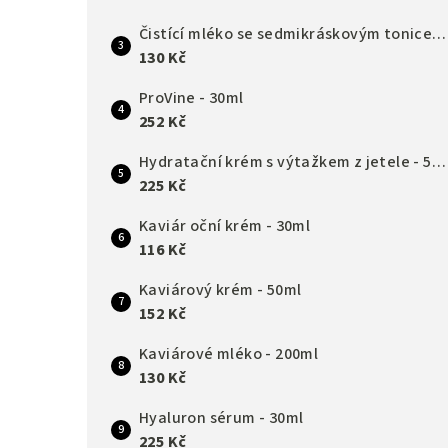
Čistící mléko se sedmikráskovým tonicem - 200ml
130 Kč
ProVine - 30ml
252 Kč
Hydratační krém s výtažkem z jetele - 50ml
225 Kč
Kaviár oční krém - 30ml
116 Kč
Kaviárový krém - 50ml
152 Kč
Kaviárové mléko - 200ml
130 Kč
Hyaluron sérum - 30ml
225 Kč