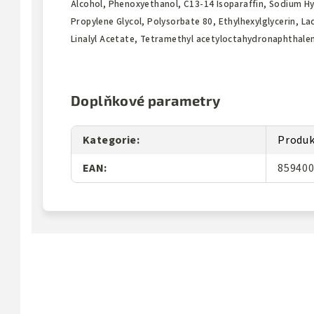
Alcohol, Phenoxyethanol, C13-14 Isoparaffin, Sodium Hy
Propylene Glycol, Polysorbate 80, Ethylhexylglycerin, L
Linalyl Acetate, Tetramethyl acetyloctahydronaphthale
Doplňkové parametry
Kategorie
:
Produ
EAN
:
85940