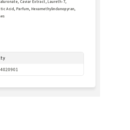
aluronate, Caviar Extract, Laureth-7,
actic Acid, Parfum, Hexamethylindanopyran,
nes
kty
04020901