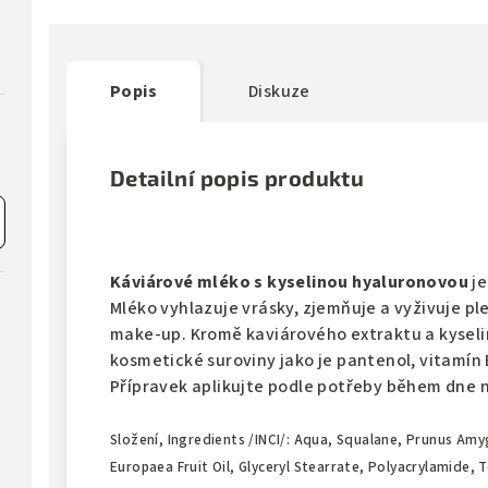
Popis
Diskuze
Detailní popis produktu
Káviárové mléko s kyselinou hyaluronovou
je
Mléko vyhlazuje vrásky, zjemňuje a vyživuje ple
make‑up. Kromě kaviárového extraktu a kyseli
kosmetické suroviny jako je pantenol, vitamín E
Přípravek aplikujte podle potřeby během dne 
Složení, Ingredients /INCI/: Aqua, Squalane, Prunus Amyg
Europaea Fruit Oil, Glyceryl Stearrate, Polyacrylamide, 