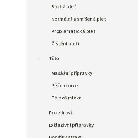
n
Suchá pleť
n
Normální a smíšená pleť
í
Problematická pleť
p
Čištění pleti
a
Tělo
n
Masážní přípravky
e
l
Péče o ruce
Tělová mléka
Pro zdraví
Exkluzivní přípravky
Doplňky stravy