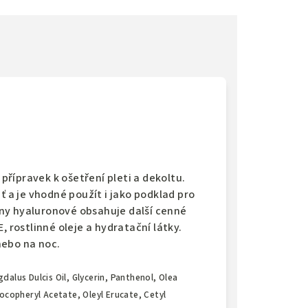
 přípravek k ošetření pleti a dekoltu.
ť a je vhodné použít i jako podklad pro
ny hyaluronové obsahuje další cenné
, rostlinné oleje a hydratační látky.
nebo na noc.
dalus Dulcis Oil, Glycerin, Panthenol, Olea
Tocopheryl Acetate, Oleyl Erucate, Cetyl