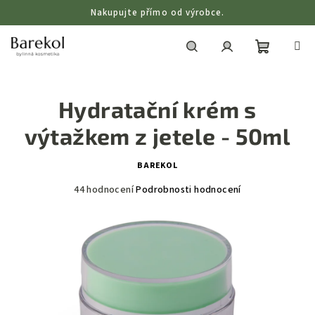
Přejít
Nakupujte přímo od výrobce.
na
obsah
Nákupní
Hledat
Přihlášení
Hydratační krém s
košík
výtažkem z jetele - 50ml
BAREKOL
Průměrné
44 hodnocení
Podrobnosti hodnocení
hodnocení
produktu
je
3,6
z
5
hvězdiček.