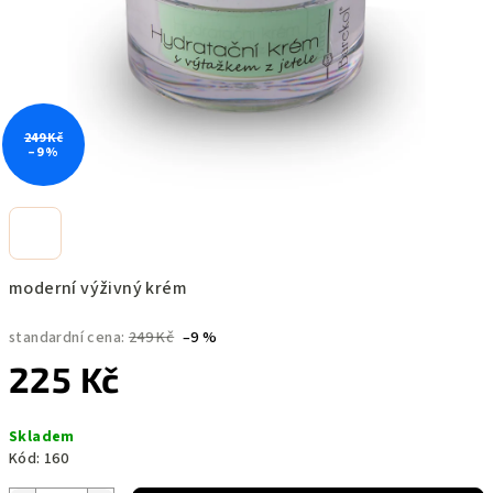
249 Kč
–9 %
moderní výživný krém
standardní cena:
249 Kč
–9 %
225 Kč
Měrná
Skladem
cena:
Kód:
160