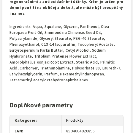
regeneračními a antioxidačními účinky. Krém je určen pro
denní použití na obličej a dekolt, ale může být prospěšný
i na noc
Ingredients: Aqua, Squalane, Glycerin, Panthenol, Olea
Europaea Fruit Oil, Simmondsia Chinensis Seed Oil,
Polyacrylamide, Glyceryl Stearate, PEG-40 Stearate,
Phenoxyethanol, C13-14 Isoparaffin, Tocopheryl Acetate,
Butyrospermum Parkii Butter, Cetyl Alcohol, Sodium
Hyaluronate, Trifolium Pratense Flower Extract,
Amorolphallus Konjac Root Extract, Stearic Acid, Palmitic
Acid, Carbomer, Triethanolamine, Polysorbate 80, Laureth-7,
Ethylhexylglycerin, Parfum, Hexamethylindanopyran,
Tetramethyl acetyloctahydronaphthalenes
Doplňkové parametry
Kategorie
:
Produkty
EAN
:
8594004020895