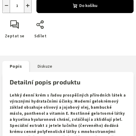
−
+
Do košíku
Zeptat se
Sdílet
Popis
Diskuze
Detailní popis produktu
Lehký denní krém s řadou prospěšných přírodních látek a
výraznými hydratačními účinky. Moderní gelokrémový
základ obsahuje olivový a jojobový olej, bambucké
máslo, panthenol a vitamin E. Rostlinné gelotvorné látky
a kyselina hyaluronová chrání, zvláčňují a zklidňují pleť.
Speciální extrakt z jetele lučního (červeného) dodává
krému cenné polyfenolické látky s mnohostrannými