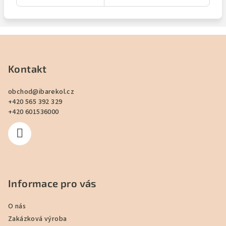
Z
á
p
Kontakt
a
obchod
@
ibarekol.cz
t
+420 565 392 329
í
+420 601536000
Informace pro vás
O nás
Zakázková výroba