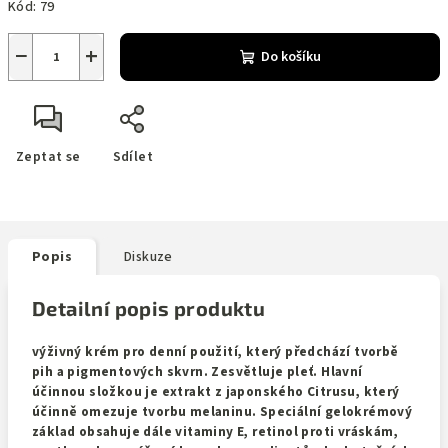
Kód:
79
−
+
Do košíku
Zeptat se
Sdílet
Popis
Diskuze
Detailní popis produktu
výživný krém pro denní použití, který předchází tvorbě
pih a pigmentových skvrn. Zesvětluje pleť. Hlavní
účinnou složkou je extrakt z japonského Citrusu, který
účinně omezuje tvorbu melaninu. Speciální gelokrémový
základ obsahuje dále vitaminy E, retinol proti vráskám,