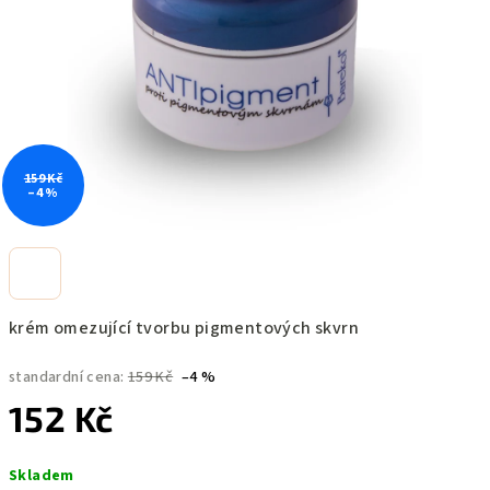
159 Kč
–4 %
krém omezující tvorbu pigmentových skvrn
standardní cena:
159 Kč
–4 %
152 Kč
Měrná
Skladem
cena: