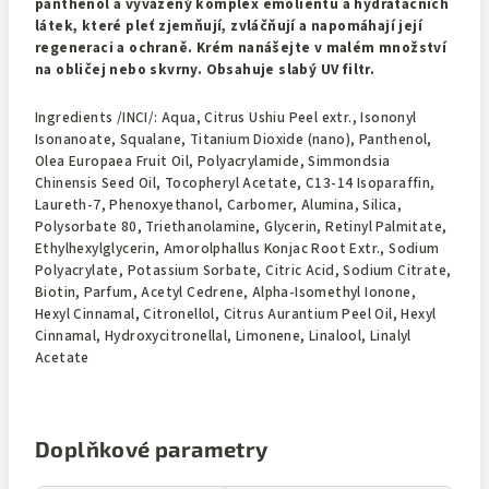
panthenol a vyvážený komplex emolientů a hydratačních
látek, které pleť zjemňují, zvláčňují a napomáhají její
regeneraci a ochraně. Krém nanášejte v malém množství
na obličej nebo skvrny. Obsahuje slabý UV filtr.
Ingredients /INCI/: Aqua, Citrus Ushiu Peel extr., Isononyl
Isonanoate, Squalane, Titanium Dioxide (nano), Panthenol,
Olea Europaea Fruit Oil, Polyacrylamide, Simmondsia
Chinensis Seed Oil, Tocopheryl Acetate, C13-14 Isoparaffin,
Laureth-7, Phenoxyethanol, Carbomer, Alumina, Silica,
Polysorbate 80, Triethanolamine, Glycerin, Retinyl Palmitate,
Ethylhexylglycerin, Amorolphallus Konjac Root Extr., Sodium
Polyacrylate, Potassium Sorbate, Citric Acid, Sodium Citrate,
Biotin, Parfum, Acetyl Cedrene, Alpha-Isomethyl Ionone,
Hexyl Cinnamal, Citronellol, Citrus Aurantium Peel Oil, Hexyl
Cinnamal, Hydroxycitronellal, Limonene, Linalool, Linalyl
Acetate
Doplňkové parametry