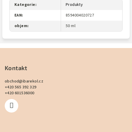
Kategorie
:
Produkty
EAN
:
8594004020727
objem
:
50 ml
Z
á
p
Kontakt
a
obchod
@
ibarekol.cz
t
+420 565 392 329
í
+420 601536000