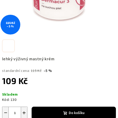
115 Kč
–5 %
lehký výživný mastný krém
standardní cena:
115 Kč
–5 %
109 Kč
Měrná
Skladem
cena:
Kód:
130
−
+
Do košíku