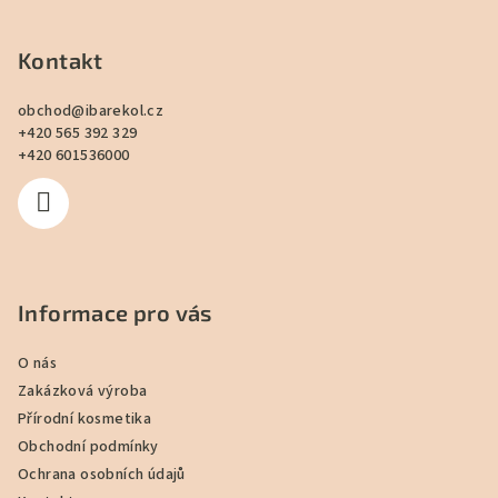
á
p
Kontakt
a
obchod
@
ibarekol.cz
t
+420 565 392 329
í
+420 601536000
Informace pro vás
O nás
Zakázková výroba
Přírodní kosmetika
Obchodní podmínky
Ochrana osobních údajů