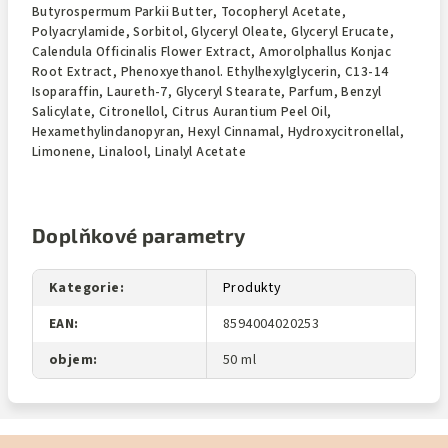
Butyrospermum Parkii Butter, Tocopheryl Acetate,
Polyacrylamide, Sorbitol, Glyceryl Oleate, Glyceryl Erucate,
Calendula Officinalis Flower Extract, Amorolphallus Konjac
Root Extract, Phenoxyethanol. Ethylhexylglycerin, C13-14
Isoparaffin, Laureth-7, Glyceryl Stearate, Parfum, Benzyl
Salicylate, Citronellol, Citrus Aurantium Peel Oil,
Hexamethylindanopyran, Hexyl Cinnamal, Hydroxycitronellal,
Limonene, Linalool, Linalyl Acetate
Doplňkové parametry
Kategorie
:
Produkty
EAN
:
8594004020253
objem
:
50 ml
Z