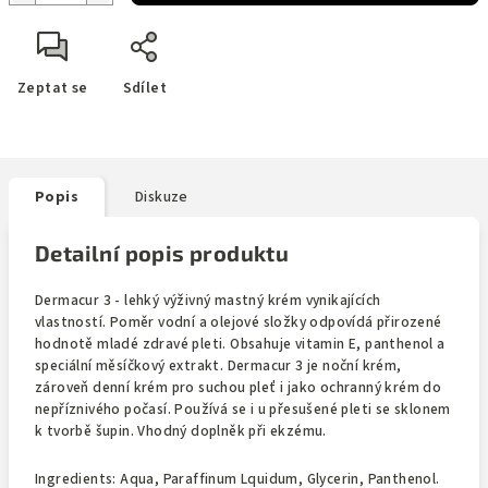
Zeptat se
Sdílet
Popis
Diskuze
Detailní popis produktu
Dermacur 3 - lehký výživný mastný krém vynikajících
vlastností. Poměr vodní a olejové složky odpovídá přirozené
hodnotě mladé zdravé pleti. Obsahuje vitamin E, panthenol a
speciální měsíčkový extrakt. Dermacur 3 je noční krém,
zároveň denní krém pro suchou pleť i jako ochranný krém do
nepříznivého počasí. Používá se i u přesušené pleti se sklonem
k tvorbě šupin. Vhodný doplněk při ekzému.
Ingredients: Aqua, Paraffinum Lquidum, Glycerin, Panthenol.